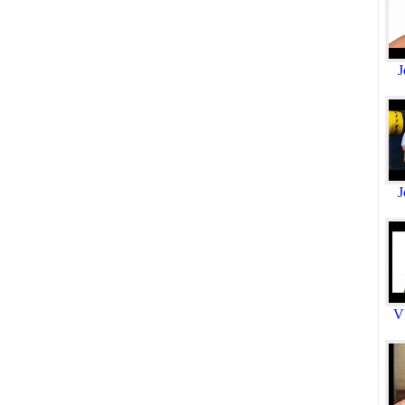
J
J
V